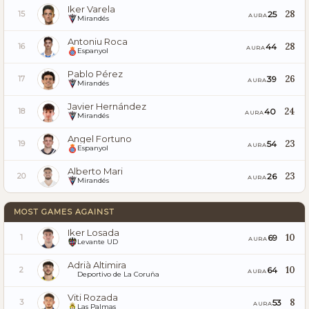
Iker Varela
28
25
15
AURA
Mirandés
Antoniu Roca
28
44
16
AURA
Espanyol
Pablo Pérez
26
39
17
AURA
Mirandés
Javier Hernández
24
40
18
AURA
Mirandés
Angel Fortuno
23
54
19
AURA
Espanyol
Alberto Mari
23
26
20
AURA
Mirandés
MOST GAMES AGAINST
Iker Losada
10
69
1
AURA
Levante UD
Adrià Altimira
10
64
2
AURA
Deportivo de La Coruña
Viti Rozada
8
53
3
AURA
Las Palmas