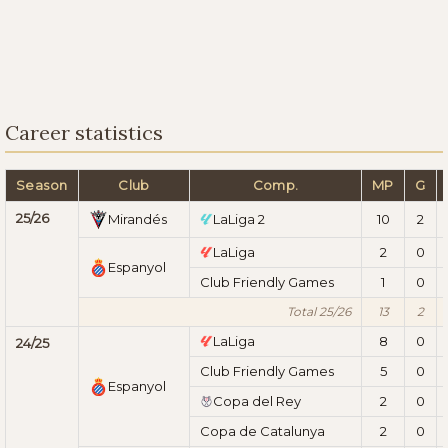
Career statistics
Season
Club
Comp.
MP
G
25/26
Mirandés
LaLiga 2
10
2
LaLiga
2
0
Espanyol
Club Friendly Games
1
0
Total 25/26
13
2
LaLiga
8
0
24/25
Club Friendly Games
5
0
Espanyol
Copa del Rey
2
0
Copa de Catalunya
2
0