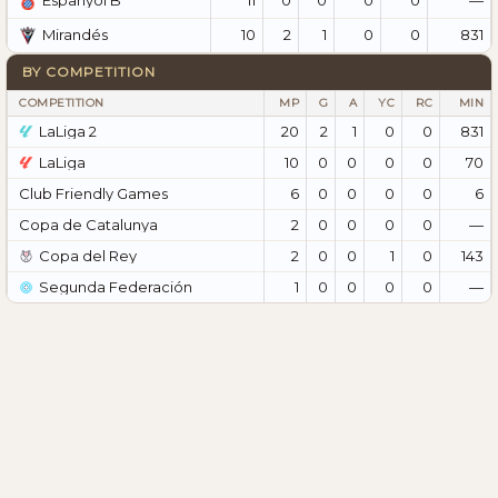
Espanyol B
10
2
1
0
0
831
Mirandés
BY COMPETITION
COMPETITION
MP
G
A
YC
RC
MIN
LaLiga 2
20
2
1
0
0
831
LaLiga
10
0
0
0
0
70
Club Friendly Games
6
0
0
0
0
6
Copa de Catalunya
2
0
0
0
0
—
Copa del Rey
2
0
0
1
0
143
Segunda Federación
1
0
0
0
0
—