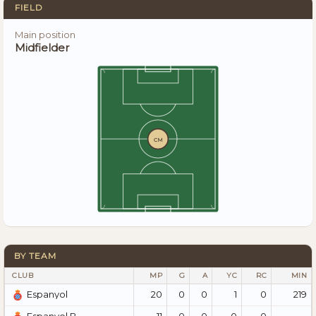
FIELD
Main position
Midfielder
CM
BY TEAM
CLUB
MP
G
A
YC
RC
MIN
20
0
0
1
0
219
Espanyol
11
0
0
0
0
—