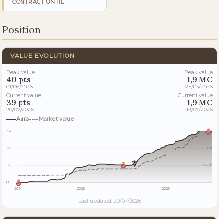
CONTRACT UNTIL
Position
VALUE EVOLUTION
Peak value
Peak value
40 pts
1,9 M€
01/06/2026
25/05/2026
Current value
Current value
39 pts
1,9 M€
20/07/2026
13/07/2026
Aura
Market value
40
2M
27
1M
13
633k
0
0
2024
2025
2026
Last updated: 20/07/2026