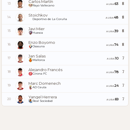
Carlos Martín
8
63
13
AURA
Rayo Vallecano
Stoichkov
8
48
14
AURA
Deportivo de La Coruña
Javi Mier
8
39
15
AURA
Huesca
Enzo Boyomo
8
74
16
AURA
Osasuna
Jan Salas
7
10
17
AURA
Mallorca
Alejandro Francés
7
78
18
AURA
Girona FC
Marc Domenech
7
24
19
AURA
AD Ceuta
Yangel Herrera
7
69
20
AURA
Real Sociedad