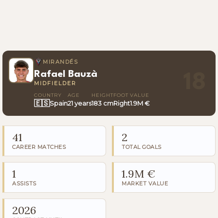
MIRANDÉS
Rafael Bauzà
18
MIDFIELDER
COUNTRY
AGE
HEIGHT
FOOT
VALUE
🇪🇸
Spain
21 years
183 cm
Right
1.9M €
41
2
CAREER MATCHES
TOTAL GOALS
1
1.9M €
ASSISTS
MARKET VALUE
2026