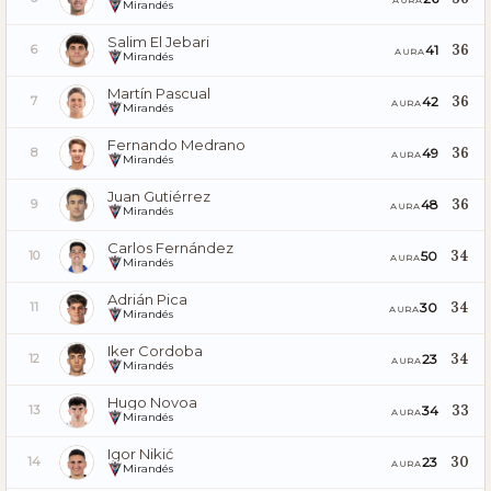
Mirandés
Salim El Jebari
36
41
6
AURA
Mirandés
Martín Pascual
36
42
7
AURA
Mirandés
Fernando Medrano
36
49
8
AURA
Mirandés
Juan Gutiérrez
36
48
9
AURA
Mirandés
Carlos Fernández
34
50
10
AURA
Mirandés
Adrián Pica
34
30
11
AURA
Mirandés
Iker Cordoba
34
23
12
AURA
Mirandés
Hugo Novoa
33
34
13
AURA
Mirandés
Igor Nikić
30
23
14
AURA
Mirandés