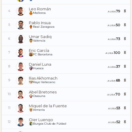
Leo Román
8
79
4
AURA
Mallorca
Pablo Insua
8
50
5
AURA
Real Zaragoza
Umar Sadiq
8
73
6
AURA
Valencia
Eric García
8
100
7
AURA
FC Barcelona
Daniel Luna
8
37
8
AURA
Huesca
Ilias Akhomach
8
68
9
AURA
Rayo Vallecano
Abel Bretones
8
70
10
AURA
Osasuna
Miguel de la Fuente
8
53
11
AURA
Almería
Oier Luengo
8
52
12
AURA
Burgos Club de Fútbol