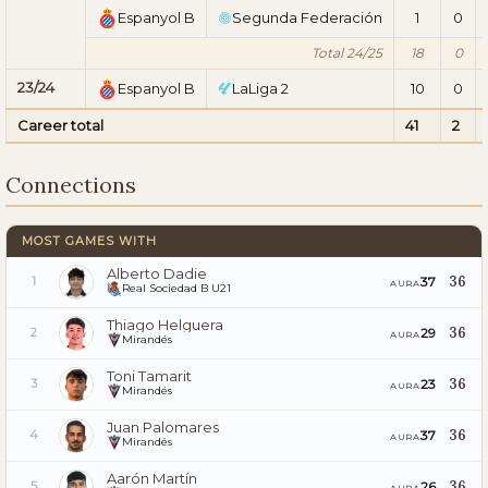
Espanyol B
Segunda Federación
1
0
Total 24/25
18
0
23/24
Espanyol B
LaLiga 2
10
0
Career total
41
2
Connections
MOST GAMES WITH
Alberto Dadie
36
37
1
AURA
Real Sociedad B U21
Thiago Helguera
36
29
2
AURA
Mirandés
Toni Tamarit
36
23
3
AURA
Mirandés
Juan Palomares
36
37
4
AURA
Mirandés
Aarón Martín
36
26
5
AURA