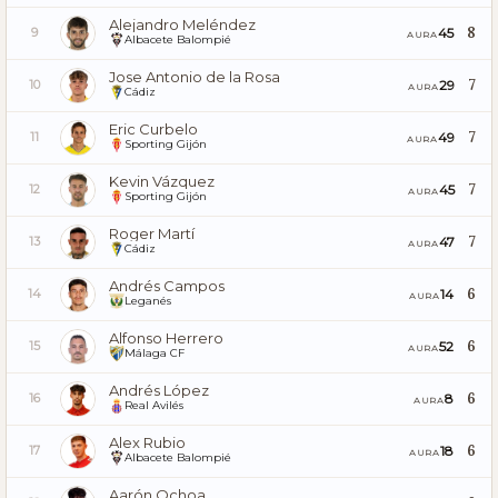
Alejandro Meléndez
8
45
9
AURA
Albacete Balompié
Jose Antonio de la Rosa
7
29
10
AURA
Cádiz
Eric Curbelo
7
49
11
AURA
Sporting Gijón
Kevin Vázquez
7
45
12
AURA
Sporting Gijón
Roger Martí
7
47
13
AURA
Cádiz
Andrés Campos
6
14
14
AURA
Leganés
Alfonso Herrero
6
52
15
AURA
Málaga CF
Andrés López
6
8
16
AURA
Real Avilés
Alex Rubio
6
18
17
AURA
Albacete Balompié
Aarón Ochoa