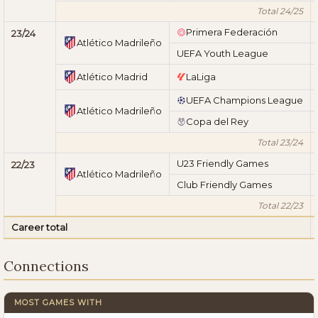
Total 24/25
Primera Federación
23/24
Atlético Madrileño
UEFA Youth League
Atlético Madrid
LaLiga
UEFA Champions League
Atlético Madrileño
Copa del Rey
Total 23/24
U23 Friendly Games
22/23
Atlético Madrileño
Club Friendly Games
Total 22/23
Career total
Connections
MOST GAMES WITH