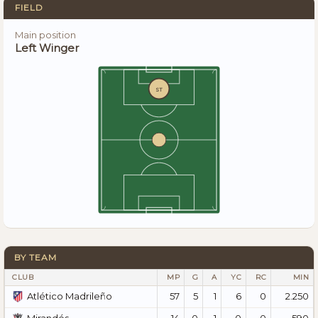
FIELD
Main position
Left Winger
ST
BY TEAM
CLUB
MP
G
A
YC
RC
MIN
57
5
1
6
0
2.250
Atlético Madrileño
14
0
1
0
0
590