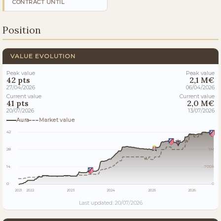
CONTRACT UNTIL
Position
VALUE EVOLUTION
Peak value
Peak value
42 pts
2,1 M€
27/04/2026
06/04/2026
Current value
Current value
41 pts
2,0 M€
20/07/2026
13/07/2026
Aura
Market value
42
2M
28
1M
14
700k
0
0
2021
2022
2023
2024
2025
2026
Last updated: 20/07/2026