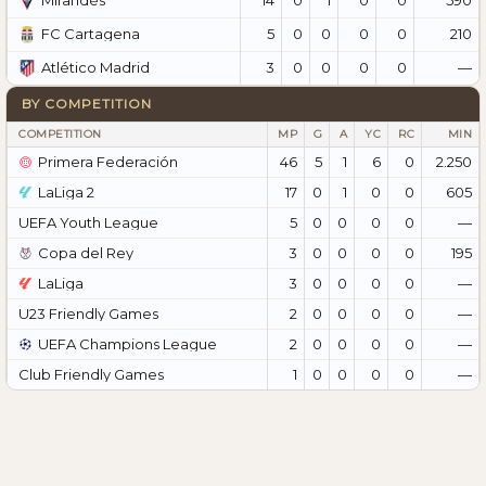
Mirandés
5
0
0
0
0
210
FC Cartagena
3
0
0
0
0
—
Atlético Madrid
BY COMPETITION
COMPETITION
MP
G
A
YC
RC
MIN
Primera Federación
46
5
1
6
0
2.250
LaLiga 2
17
0
1
0
0
605
UEFA Youth League
5
0
0
0
0
—
Copa del Rey
3
0
0
0
0
195
LaLiga
3
0
0
0
0
—
U23 Friendly Games
2
0
0
0
0
—
UEFA Champions League
2
0
0
0
0
—
Club Friendly Games
1
0
0
0
0
—