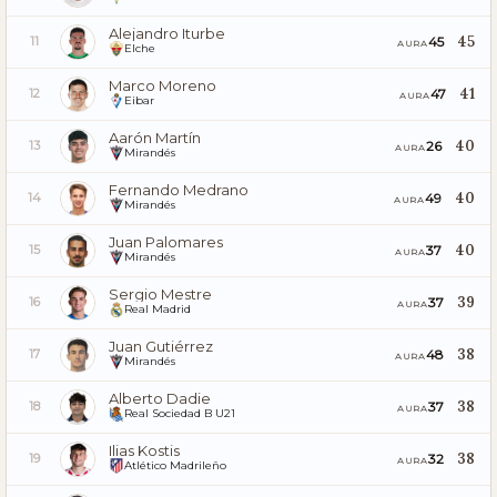
Alejandro Iturbe
45
45
11
AURA
Elche
Marco Moreno
41
47
12
AURA
Eibar
Aarón Martín
40
26
13
AURA
Mirandés
Fernando Medrano
40
49
14
AURA
Mirandés
Juan Palomares
40
37
15
AURA
Mirandés
Sergio Mestre
39
37
16
AURA
Real Madrid
Juan Gutiérrez
38
48
17
AURA
Mirandés
Alberto Dadie
38
37
18
AURA
Real Sociedad B U21
Ilias Kostis
38
32
19
AURA
Atlético Madrileño