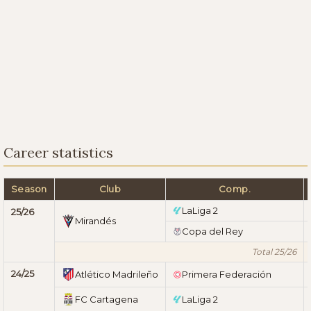
Career statistics
Season
Club
Comp.
LaLiga 2
25/26
Mirandés
Copa del Rey
Total 25/26
24/25
Atlético Madrileño
Primera Federación
FC Cartagena
LaLiga 2