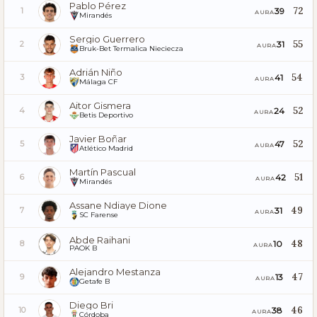
Pablo Pérez
72
39
1
AURA
Mirandés
Sergio Guerrero
55
31
2
AURA
Bruk-Bet Termalica Nieciecza
Adrián Niño
54
41
3
AURA
Málaga CF
Aitor Gismera
52
24
4
AURA
Betis Deportivo
Javier Boñar
52
47
5
AURA
Atlético Madrid
Martín Pascual
51
42
6
AURA
Mirandés
Assane Ndiaye Dione
49
31
7
AURA
SC Farense
Abde Raihani
48
10
8
AURA
PAOK B
Alejandro Mestanza
47
13
9
AURA
Getafe B
Diego Bri
46
38
10
AURA
Córdoba