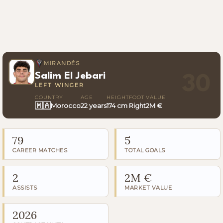
MIRANDÉS
Salim El Jebari
30
LEFT WINGER
COUNTRY
AGE
HEIGHT
FOOT
VALUE
🇲🇦
Morocco
22 years
174 cm
Right
2M €
79
5
CAREER MATCHES
TOTAL GOALS
2
2M €
ASSISTS
MARKET VALUE
2026