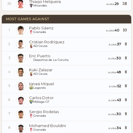
Thiago Helguera
38
29
20
AURA
Mirandés
MOST GAMES AGAINST
Pablo Sáenz
10
40
1
AURA
Granada
Cristian Rodríguez
8
37
2
AURA
AD Ceuta
Eric Puerto
8
30
3
AURA
Deportivo de La Coruña
Kuki Zalazar
8
48
4
AURA
AD Ceuta
Ignasi Miquel
8
52
5
AURA
Leganés
Carlos Dotor
8
43
6
AURA
Málaga CF
Sergio Rodelas
8
30
7
AURA
Granada
Mohamed Bouldini
8
34
8
AURA
Granada