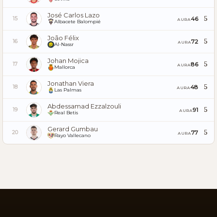
José Carlos Lazo
5
46
15
AURA
Albacete Balompié
João Félix
5
72
16
AURA
Al-Nassr
Johan Mojica
5
86
17
AURA
Mallorca
Jonathan Viera
5
48
18
AURA
Las Palmas
Abdessamad Ezzalzouli
5
91
19
AURA
Real Betis
Gerard Gumbau
5
77
20
AURA
Rayo Vallecano