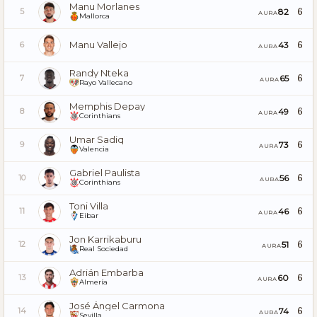
Manu Morlanes
6
82
5
AURA
Mallorca
Manu Vallejo
6
43
6
AURA
Randy Nteka
6
65
7
AURA
Rayo Vallecano
Memphis Depay
6
49
8
AURA
Corinthians
Umar Sadiq
6
73
9
AURA
Valencia
Gabriel Paulista
6
56
10
AURA
Corinthians
Toni Villa
6
46
11
AURA
Eibar
Jon Karrikaburu
6
51
12
AURA
Real Sociedad
Adrián Embarba
6
60
13
AURA
Almería
José Ángel Carmona
6
74
14
AURA
Sevilla