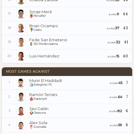
AURA
Jorge Meré
44
9
17
AURA
Penafiel
Brian Ocampo
43
37
18
AURA
Cádiz
Fede San Emeterio
41
32
19
AURA
SD Ponferradina
Luis Hernández
40
15
20
AURA
MOST GAMES AGAINST
Munir El Haddadi
7
45
1
AURA
Esteghlal FC
Ramón Terrats
7
64
2
AURA
Espanyol
Javi Galán
6
82
3
AURA
Osasuna
Álex Sola
6
59
4
AURA
Granada