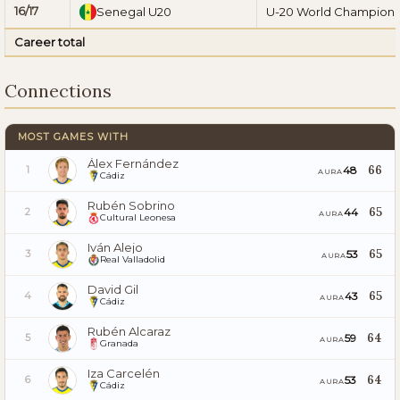
16/17
Senegal U20
U-20 World Champions
Career total
Connections
MOST GAMES WITH
Álex Fernández
66
48
1
AURA
Cádiz
Rubén Sobrino
65
44
2
AURA
Cultural Leonesa
Iván Alejo
65
53
3
AURA
Real Valladolid
David Gil
65
43
4
AURA
Cádiz
Rubén Alcaraz
64
59
5
AURA
Granada
Iza Carcelén
64
53
6
AURA
Cádiz