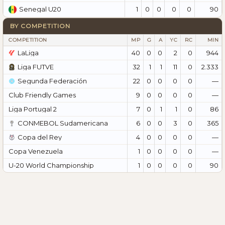
1
0
0
0
0
90
Senegal U20
BY COMPETITION
COMPETITION
MP
G
A
YC
RC
MIN
LaLiga
40
0
0
2
0
944
Liga FUTVE
32
1
1
11
0
2.333
Segunda Federación
22
0
0
0
0
—
Club Friendly Games
9
0
0
0
0
—
Liga Portugal 2
7
0
1
1
0
86
CONMEBOL Sudamericana
6
0
0
3
0
365
Copa del Rey
4
0
0
0
0
—
Copa Venezuela
1
0
0
0
0
—
U-20 World Championship
1
0
0
0
0
90