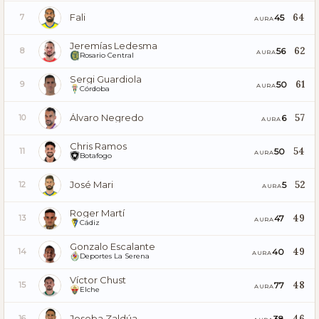
Fali
64
45
7
AURA
Jeremías Ledesma
62
56
8
AURA
Rosario Central
Sergi Guardiola
61
50
9
AURA
Córdoba
Álvaro Negredo
57
6
10
AURA
Chris Ramos
54
50
11
AURA
Botafogo
José Mari
52
5
12
AURA
Roger Martí
49
47
13
AURA
Cádiz
Gonzalo Escalante
49
40
14
AURA
Deportes La Serena
Víctor Chust
48
77
15
AURA
Elche
Joseba Zaldúa
46
38
16