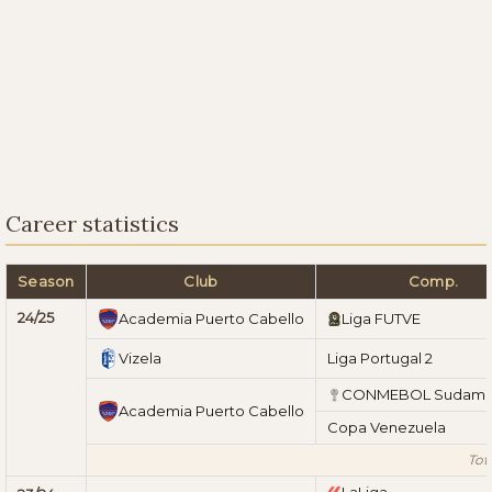
Career statistics
Season
Club
Comp.
24/25
Academia Puerto Cabello
Liga FUTVE
Vizela
Liga Portugal 2
CONMEBOL Sudame
Academia Puerto Cabello
Copa Venezuela
Tot
LaLiga