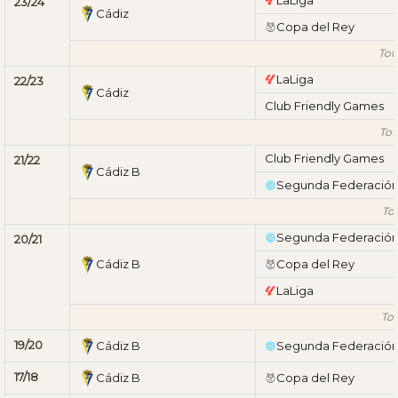
23/24
Cádiz
Copa del Rey
Tot
LaLiga
22/23
Cádiz
Club Friendly Games
Tot
Club Friendly Games
21/22
Cádiz B
Segunda Federació
Tot
Segunda Federació
20/21
Cádiz B
Copa del Rey
LaLiga
Tot
19/20
Cádiz B
Segunda Federació
17/18
Cádiz B
Copa del Rey