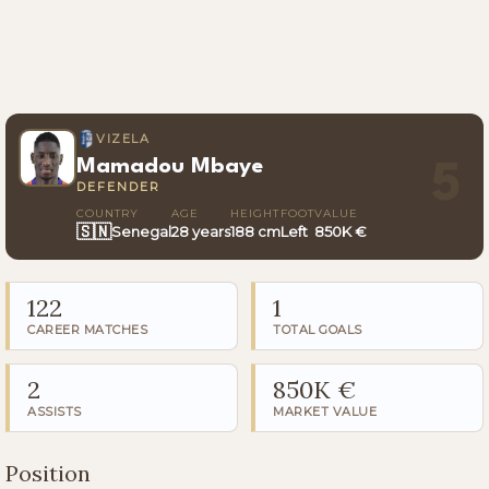
VIZELA
Mamadou Mbaye
5
DEFENDER
COUNTRY
AGE
HEIGHT
FOOT
VALUE
🇸🇳
Senegal
28 years
188 cm
Left
850K €
122
1
CAREER MATCHES
TOTAL GOALS
2
850K €
ASSISTS
MARKET VALUE
Position