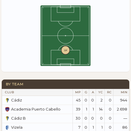
DF
BY TEAM
CLUB
MP
G
A
YC
RC
MIN
45
0
0
2
0
944
Cádiz
39
1
1
14
0
2.698
Academia Puerto Cabello
30
0
0
0
0
—
Cádiz B
7
0
1
1
0
86
Vizela