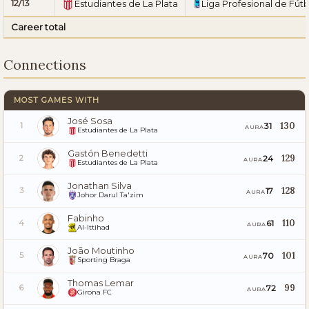
12/13
Estudiantes de La Plata
Liga Profesional de Fútb
Career total
Connections
MOST GAMES WITH
José Sosa
130
31
1
AURA
Estudiantes de La Plata
Gastón Benedetti
129
24
2
AURA
Estudiantes de La Plata
Jonathan Silva
128
17
3
AURA
Johor Darul Ta'zim
Fabinho
110
61
4
AURA
Al-Ittihad
João Moutinho
101
70
5
AURA
Sporting Braga
Thomas Lemar
99
72
6
AURA
Girona FC