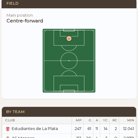
FIELD
Main position
Centre-forward
ST
BY TEAM
CLUB
MP
G
A
YC
RC
MIN
247
61
11
14
2
12.041
Estudiantes de La Plata
113
20
4
3
0
2.978