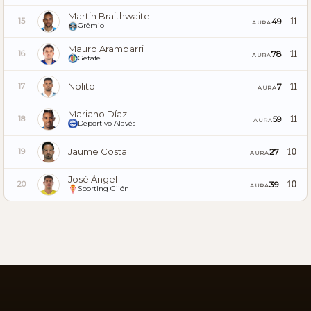
Martin Braithwaite
11
49
15
AURA
Grêmio
Mauro Arambarri
11
78
16
AURA
Getafe
Nolito
11
7
17
AURA
Mariano Díaz
11
59
18
AURA
Deportivo Alavés
Jaume Costa
10
27
19
AURA
José Ángel
10
39
20
AURA
Sporting Gijón