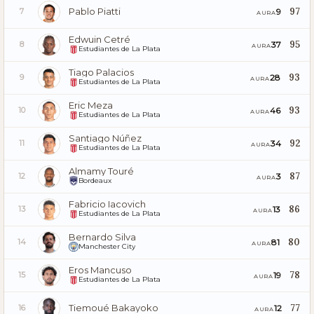
Pablo Piatti
97
9
7
AURA
Edwuin Cetré
95
37
8
AURA
Estudiantes de La Plata
Tiago Palacios
93
28
9
AURA
Estudiantes de La Plata
Eric Meza
93
46
10
AURA
Estudiantes de La Plata
Santiago Núñez
92
34
11
AURA
Estudiantes de La Plata
Almamy Touré
87
3
12
AURA
Bordeaux
Fabricio Iacovich
86
13
13
AURA
Estudiantes de La Plata
Bernardo Silva
80
81
14
AURA
Manchester City
Eros Mancuso
78
19
15
AURA
Estudiantes de La Plata
Tiemoué Bakayoko
77
12
16
AURA