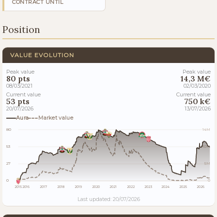
CONTRACT UNTIL
Position
VALUE EVOLUTION
Peak value
Peak value
80 pts
14,3 M€
08/03/2021
02/03/2020
Current value
Current value
53 pts
750 k€
20/07/2026
13/07/2026
Aura
Market value
80
14M
53
10M
27
5M
0
0
2015
2016
2017
2018
2019
2020
2021
2022
2023
2024
2025
2026
Last updated: 20/07/2026