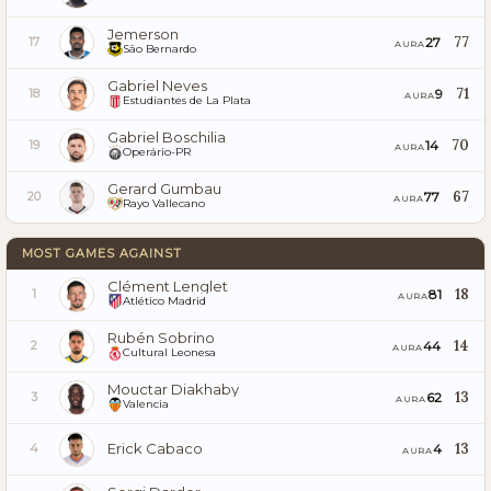
Jemerson
77
27
17
AURA
São Bernardo
Gabriel Neves
71
9
18
AURA
Estudiantes de La Plata
Gabriel Boschilia
70
14
19
AURA
Operário-PR
Gerard Gumbau
67
77
20
AURA
Rayo Vallecano
MOST GAMES AGAINST
Clément Lenglet
18
81
1
AURA
Atlético Madrid
Rubén Sobrino
14
44
2
AURA
Cultural Leonesa
Mouctar Diakhaby
13
62
3
AURA
Valencia
Erick Cabaco
13
4
4
AURA