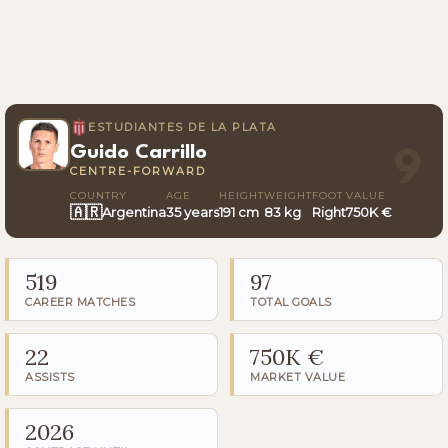
ESTUDIANTES DE LA PLATA
Guido Carrillo
9
CENTRE-FORWARD
COUNTRY
AGE
HEIGHT
WEIGHT
FOOT
VALUE
🇦🇷
Argentina
35 years
191 cm
83 kg
Right
750K €
519
97
CAREER MATCHES
TOTAL GOALS
22
750K €
ASSISTS
MARKET VALUE
2026