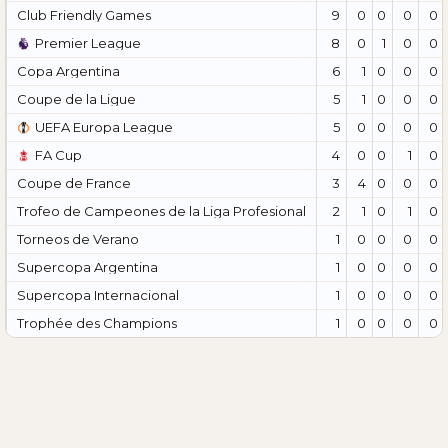
Club Friendly Games
9
0
0
0
0
Premier League
8
0
1
0
0
Copa Argentina
6
1
0
0
0
Coupe de la Ligue
5
1
0
0
0
UEFA Europa League
5
0
0
0
0
FA Cup
4
0
0
1
0
Coupe de France
3
4
0
0
0
Trofeo de Campeones de la Liga Profesional
2
1
0
1
0
Torneos de Verano
1
0
0
0
0
Supercopa Argentina
1
0
0
0
0
Supercopa Internacional
1
0
0
0
0
Trophée des Champions
1
0
0
0
0