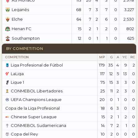
AS Monaco
68
7
3
7
0
3.227
Leganés
64
7
2
6
0
2.530
Elche
15
2
1
2
0
802
Henan FC
12
0
1
1
0
625
Southampton
BY COMPETITION
COMPETITION
MP
G
A
YC
RC
Liga Profesional de Fútbol
179
35
4
9
2
LaLiga
117
12
5
13
0
Ligue 1
75
15
3
3
0
CONMEBOL Libertadores
25
11
2
3
0
UEFA Champions League
20
0
1
0
0
Copa de la Liga Profesional
18
6
3
0
0
Chinese Super League
15
2
1
2
0
CONMEBOL Sudamericana
14
7
2
1
0
Copa del Rey
10
2
0
0
0