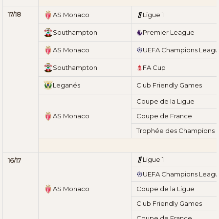
17/18
AS Monaco
Ligue 1
Southampton
Premier League
AS Monaco
UEFA Champions Leag
Southampton
FA Cup
Leganés
Club Friendly Games
Coupe de la Ligue
AS Monaco
Coupe de France
Trophée des Champions
Ligue 1
16/17
UEFA Champions Leag
AS Monaco
Coupe de la Ligue
Club Friendly Games
Coupe de France