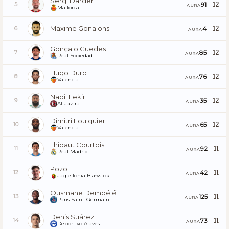
Sergi Darder
12
91
5
AURA
Mallorca
Maxime Gonalons
12
4
6
AURA
Gonçalo Guedes
12
85
7
AURA
Real Sociedad
Hugo Duro
12
76
8
AURA
Valencia
Nabil Fekir
12
35
9
AURA
Al-Jazira
Dimitri Foulquier
12
65
10
AURA
Valencia
Thibaut Courtois
11
92
11
AURA
Real Madrid
Pozo
11
42
12
AURA
Jagiellonia Białystok
Ousmane Dembélé
11
125
13
AURA
Paris Saint-Germain
Denis Suárez
11
73
14
AURA
Deportivo Alavés