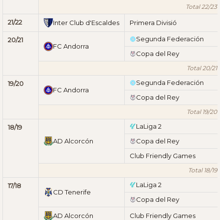
Total 22/23
21/22
Inter Club d'Escaldes
Primera Divisió
Segunda Federación
20/21
FC Andorra
Copa del Rey
Total 20/21
Segunda Federación
19/20
FC Andorra
Copa del Rey
Total 19/20
LaLiga 2
18/19
AD Alcorcón
Copa del Rey
Club Friendly Games
Total 18/19
LaLiga 2
17/18
CD Tenerife
Copa del Rey
AD Alcorcón
Club Friendly Games