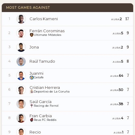
MOST GAMES AGAINST
Carlos Kameni
17
2
1
AURA
Ferrán Corominas
9
5
2
AURA
Ultimate Móstoles
Jona
9
2
3
AURA
Raúl Tamudo
8
5
4
AURA
Juanmi
7
64
5
AURA
Getafe
Cristian Herrera
7
50
6
AURA
Deportivo de La Coruña
Saúl García
7
38
7
AURA
Racing de Ferrol
Fran Carbia
7
4
8
AURA
Reus FC Reddis
Recio
7
1
9
AURA