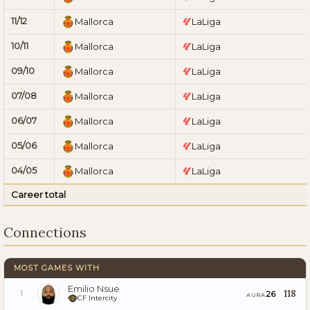
11/12
Mallorca
LaLiga
10/11
Mallorca
LaLiga
09/10
Mallorca
LaLiga
07/08
Mallorca
LaLiga
06/07
Mallorca
LaLiga
05/06
Mallorca
LaLiga
04/05
Mallorca
LaLiga
Career total
Connections
MOST GAMES WITH
Emilio Nsue
118
26
1
AURA
CF Intercity