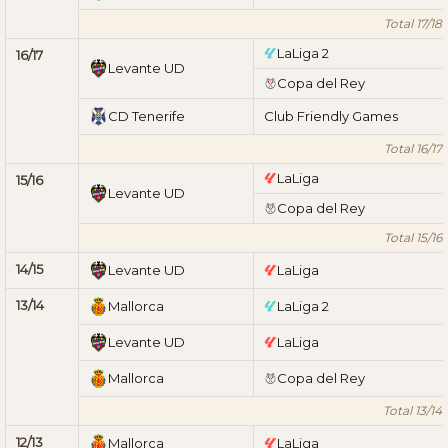
Total 17/18
LaLiga 2
16/17
Levante UD
Copa del Rey
CD Tenerife
Club Friendly Games
Total 16/17
LaLiga
15/16
Levante UD
Copa del Rey
Total 15/16
14/15
Levante UD
LaLiga
13/14
Mallorca
LaLiga 2
Levante UD
LaLiga
Mallorca
Copa del Rey
Total 13/14
12/13
Mallorca
LaLiga