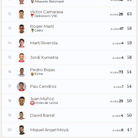
Albacete Balompié
Víctor Camarasa
63
28
12
AURA
Debreceni VSC
Roger Martí
59
47
13
AURA
Cádiz
Martí Riverola
59
4
14
AURA
Jordi Xumetra
58
4
15
AURA
Pedro Bigas
54
73
16
AURA
Elche
Pau Cendros
54
1
17
AURA
Juan Muñoz
50
29
18
AURA
União de Leiria
David Barral
50
4
19
AURA
Miguel Ángel Moyà
47
6
20
AURA