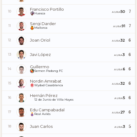
Francisco Portillo
7
50
10
AURA
Huesca
Sergi Darder
7
91
11
AURA
Mallorca
Joan Oriol
6
32
12
AURA
Javi López
6
3
13
AURA
Guillermo
6
6
14
AURA
Semen Padang FC
Nordin Amrabat
6
32
15
AURA
Wydad Casablanca
Hernán Pérez
6
5
16
AURA
12 de Junio de Villa Hayes
Edu Campabadal
6
27
17
AURA
Real Avilés
Juan Carlos
5
3
18
AURA