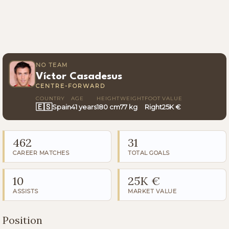
NO TEAM
Víctor Casadesus
CENTRE-FORWARD
COUNTRY
AGE
HEIGHT
WEIGHT
FOOT
VALUE
🇪🇸
Spain
41 years
180 cm
77 kg
Right
25K €
462
31
CAREER MATCHES
TOTAL GOALS
10
25K €
ASSISTS
MARKET VALUE
Position