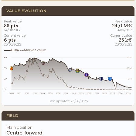
VALUE EVOLUTION
Peak value
Peak value
88 pts
24,0 M€
14/01/2013
14/01/2013
Current value
Current value
6 pts
25 k€
23/06/2025
23/06/2025
Aura
Market value
88
24M
59
16M
29
8M
0
0
2010
2011
2012
2013
2014
2015
2016
2017
2018
2019
2020
2021
2022
2023
2024
2025
Last updated: 23/06/2025
FIELD
Main position
Centre-forward