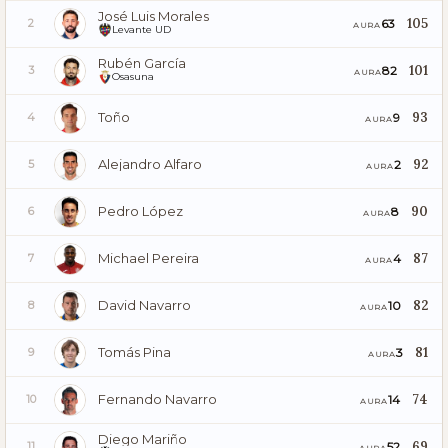
José Luis Morales
105
63
2
AURA
Levante UD
Rubén García
101
82
3
AURA
Osasuna
Toño
93
9
4
AURA
Alejandro Alfaro
92
2
5
AURA
Pedro López
90
8
6
AURA
Michael Pereira
87
4
7
AURA
David Navarro
82
10
8
AURA
Tomás Pina
81
3
9
AURA
Fernando Navarro
74
14
10
AURA
Diego Mariño
69
52
11
AURA