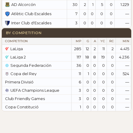
30
2
1
5
0
1.229
AD Alcorcón
7
0
0
0
0
—
Atlètic Club Escaldes
3
0
0
0
0
—
Inter Club d'Escaldes
BY COMPETITION
COMPETITION
MP
G
A
YC
RC
MIN
LaLiga
285
12
2
11
2
4.415
LaLiga 2
117
18
8
19
0
4.236
Segunda Federación
36
0
0
0
0
—
Copa del Rey
11
1
0
0
0
524
Primera Divisió
6
0
0
0
0
—
UEFA Champions League
3
0
0
0
0
—
Club Friendly Games
3
0
0
0
0
—
Copa Constitució
1
0
0
0
0
—