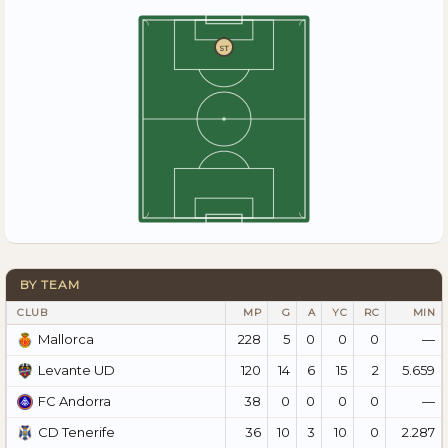
ST
BY TEAM
CLUB
MP
G
A
YC
RC
MIN
228
5
0
0
0
—
Mallorca
120
14
6
15
2
5.659
Levante UD
38
0
0
0
0
—
FC Andorra
36
10
3
10
0
2.287
CD Tenerife