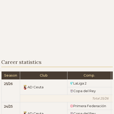
Career statistics
Season
Club
Comp.
LaLiga 2
25/26
AD Ceuta
Copa del Rey
Total 25/26
Primera Federación
24/25
AD Ceuta
Copa del Rey