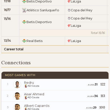
17/18
Betis Deportivo
LaLiga
16/17
Atlético Sanluqueño
Copa del Rey
Copa del Rey
15/16
Betis Deportivo
LaLiga
Total 15/16
13/14
Real Betis
LaLiga
Career total
Connections
MOST GAMES WITH
Redru
122
31
1
AURA
AD Ceuta
Aisar Ahmed
113
36
2
AURA
AD Ceuta
Albert Caparrós
100
29
3
AURA
AD Ceuta