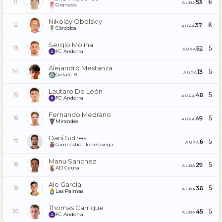
6
53
11
AURA
Granada
Nikolay Obolskiy
6
37
12
AURA
Córdoba
Sergio Molina
5
52
13
AURA
FC Andorra
Alejandro Mestanza
5
13
14
AURA
Getafe B
Lautaro De León
5
46
15
AURA
FC Andorra
Fernando Medrano
5
49
16
AURA
Mirandés
Dani Sotres
5
6
17
AURA
Gimnástica Torrelavega
Manu Sanchez
5
29
18
AURA
AD Ceuta
Ale García
5
36
19
AURA
Las Palmas
Thomas Carrique
5
45
20
AURA
FC Andorra