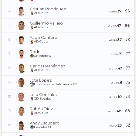
Cristian Rodríguez
96
37
4
AURA
AD Ceuta
Guillermo Vallejo
84
47
5
AURA
AD Ceuta
Yago Cantero
78
37
6
AURA
AD Ceuta
Rodri
77
15
7
AURA
CF Intercity
Carlos Hernández
77
47
8
AURA
AD Ceuta
Jota López
75
6
9
AURA
Unionistas de Salamanca CF
Lolo González
73
10
10
AURA
CD Badajoz
Rubén Díez
68
48
11
AURA
AD Ceuta
Andy Escudero
62
23
12
AURA
Hércules CF