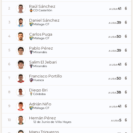
Raúl Sánchez
6
41
2
AURA
CD Castellón
Daniel Sánchez
6
39
3
AURA
Málaga CF
Carlos Puga
6
50
4
AURA
Málaga CF
Pablo Pérez
6
39
5
AURA
Mirandés
Salim El Jebari
6
41
6
AURA
Mirandés
Francisco Portillo
6
50
7
AURA
Huesca
Diego Bri
6
38
8
AURA
Córdoba
Adrián Niño
6
41
9
AURA
Málaga CF
Hernán Pérez
6
5
10
AURA
12 de Junio de Villa Hayes
Manu Trigueros