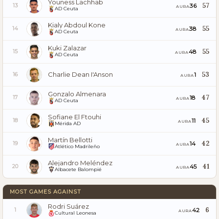
Youness Lachhab
57
36
13
AURA
AD Ceuta
Kialy Abdoul Kone
55
38
14
AURA
AD Ceuta
Kuki Zalazar
55
48
15
AURA
AD Ceuta
Charlie Dean I'Anson
53
1
16
AURA
Gonzalo Almenara
47
18
17
AURA
AD Ceuta
Sofiane El Ftouhi
45
11
18
AURA
Mérida AD
Martín Bellotti
42
14
19
AURA
Atlético Madrileño
Alejandro Meléndez
41
45
20
AURA
Albacete Balompié
MOST GAMES AGAINST
Rodri Suárez
6
42
1
AURA
Cultural Leonesa