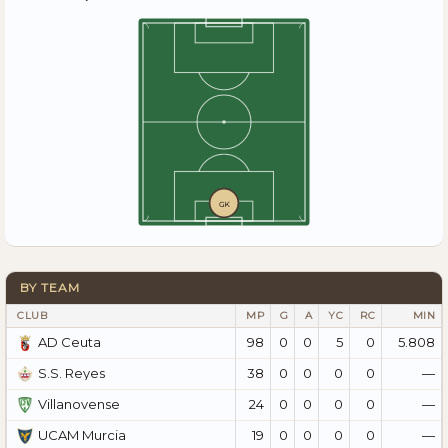
GK
BY TEAM
CLUB
MP
G
A
YC
RC
MIN
98
0
0
5
0
5.808
AD Ceuta
38
0
0
0
0
—
S.S. Reyes
24
0
0
0
0
—
Villanovense
19
0
0
0
0
—
UCAM Murcia