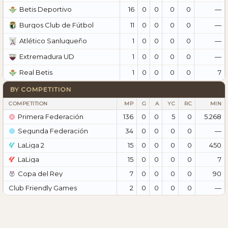
16
0
0
0
0
—
Betis Deportivo
11
0
0
0
0
—
Burgos Club de Fútbol
1
0
0
0
0
—
Atlético Sanluqueño
1
0
0
0
0
—
Extremadura UD
1
0
0
0
0
7
Real Betis
BY COMPETITION
COMPETITION
MP
G
A
YC
RC
MIN
Primera Federación
136
0
0
5
0
5.268
Segunda Federación
34
0
0
0
0
—
LaLiga 2
15
0
0
0
0
450
LaLiga
15
0
0
0
0
7
Copa del Rey
7
0
0
0
0
90
Club Friendly Games
2
0
0
0
0
—