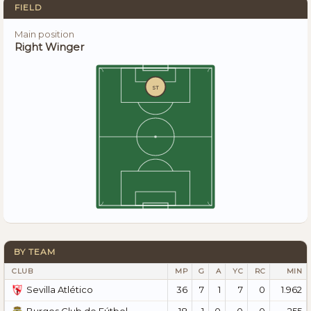
FIELD
Main position
Right Winger
ST
BY TEAM
CLUB
MP
G
A
YC
RC
MIN
36
7
1
7
0
1.962
Sevilla Atlético
18
1
0
0
0
255