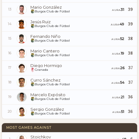
Mario González
39
31
13
AURA
Burgos Club de Fútbol
Jesús Ruiz
39
49
14
AURA
Burgos Club de Fútbol
Fernando Niño
38
52
15
AURA
Burgos Club de Fútbol
Mario Cantero
38
19
16
AURA
Burgos Club de Fútbol
Diego Hormigo
37
26
17
AURA
Granada
Curro Sánchez
37
54
18
AURA
Burgos Club de Fútbol
Marcelo Expósito
36
21
19
AURA
Burgos Club de Fútbol
Sergio González
36
51
20
AURA
Burgos Club de Fútbol
MOST GAMES AGAINST
Stoichkov