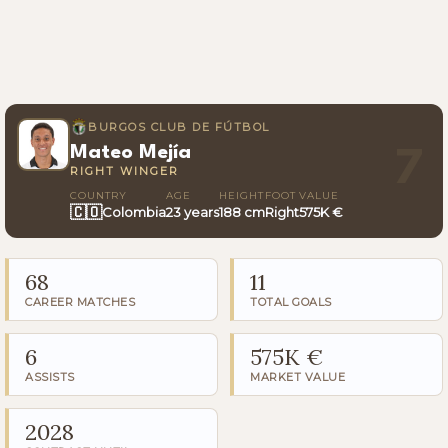
BURGOS CLUB DE FÚTBOL
Mateo Mejía
7
RIGHT WINGER
COUNTRY
AGE
HEIGHT
FOOT
VALUE
🇨🇴
Colombia
23 years
188 cm
Right
575K €
68
11
CAREER MATCHES
TOTAL GOALS
6
575K €
ASSISTS
MARKET VALUE
2028