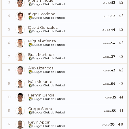
Florian Miguel
42
53
3
AURA
Burgos Club de Fútbol
Íñigo Cordoba
42
53
4
AURA
Burgos Club de Fútbol
David González
42
44
5
AURA
Burgos Club de Fútbol
Miguel Atienza
42
54
6
AURA
Burgos Club de Fútbol
Brais Martínez
42
37
7
AURA
Burgos Club de Fútbol
Álex Lizancos
42
43
8
AURA
Burgos Club de Fútbol
Iván Morante
42
54
9
AURA
Burgos Club de Fútbol
Fermín García
41
15
10
AURA
Burgos Club de Fútbol
Grego Sierra
41
53
11
AURA
Burgos Club de Fútbol
Kevin Appin
40
38
12
AURA
Burgos Club de Fútbol