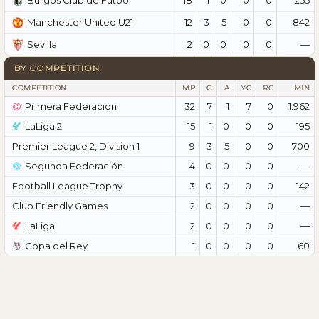
Burgos Club de Fútbol
12
3
5
0
0
842
Manchester United U21
2
0
0
0
0
—
Sevilla
BY COMPETITION
COMPETITION
MP
G
A
YC
RC
MIN
Primera Federación
32
7
1
7
0
1.962
LaLiga 2
15
1
0
0
0
195
Premier League 2, Division 1
9
3
5
0
0
700
Segunda Federación
4
0
0
0
0
—
Football League Trophy
3
0
0
0
0
142
Club Friendly Games
2
0
0
0
0
—
LaLiga
2
0
0
0
0
—
Copa del Rey
1
0
0
0
0
60