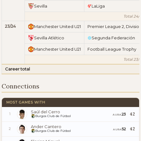
Sevilla
LaLiga
Total 24/
23/24
Manchester United U21
Premier League 2, Division
Sevilla Atlético
Segunda Federación
Manchester United U21
Football League Trophy
Total 23/
Career total
Connections
MOST GAMES WITH
Saúl del Cerro
42
23
1
AURA
Burgos Club de Fútbol
Ander Cantero
42
52
2
AURA
Burgos Club de Fútbol