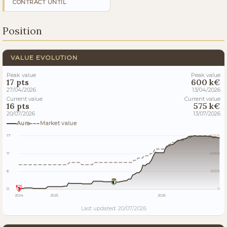
CONTRACT UNTIL
Position
VALUE EVOLUTION
Peak value
Peak value
17 pts
600 k€
27/04/2026
13/04/2026
Current value
Current value
16 pts
575 k€
20/07/2026
13/07/2026
Aura
Market value
17
600k
11
400k
6
200k
0
0
2024
2025
2026
Last updated: 20/07/2026