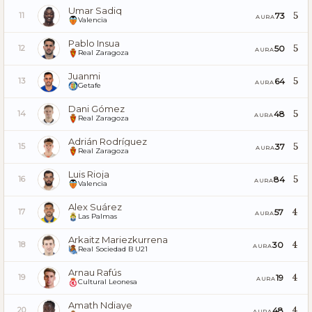
Umar Sadiq
5
73
11
AURA
Valencia
Pablo Insua
5
50
12
AURA
Real Zaragoza
Juanmi
5
64
13
AURA
Getafe
Dani Gómez
5
48
14
AURA
Real Zaragoza
Adrián Rodríguez
5
37
15
AURA
Real Zaragoza
Luis Rioja
5
84
16
AURA
Valencia
Alex Suárez
4
57
17
AURA
Las Palmas
Arkaitz Mariezkurrena
4
30
18
AURA
Real Sociedad B U21
Arnau Rafús
4
19
19
AURA
Cultural Leonesa
Amath Ndiaye
4
48
20
AURA