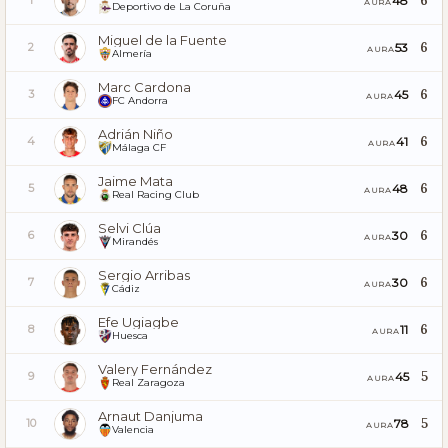
6
48
1
AURA
Deportivo de La Coruña
Miguel de la Fuente
6
53
2
AURA
Almería
Marc Cardona
6
45
3
AURA
FC Andorra
Adrián Niño
6
41
4
AURA
Málaga CF
Jaime Mata
6
48
5
AURA
Real Racing Club
Selvi Clúa
6
30
6
AURA
Mirandés
Sergio Arribas
6
30
7
AURA
Cádiz
Efe Ugiagbe
6
11
8
AURA
Huesca
Valery Fernández
5
45
9
AURA
Real Zaragoza
Arnaut Danjuma
5
78
10
AURA
Valencia