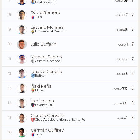
7
69
7
AURA
Real Sociedad
David Romero
7
7
8
AURA
Tigre
Lautaro Morales
7
8
9
AURA
Universidad Central
Julio Buffarini
7
1
10
AURA
Michael Santos
7
7
11
AURA
Central Córdoba
Ignacio Gariglio
6
5
12
AURA
Bolívar
Iñaki Peña
6
70
13
AURA
Elche
Iker Losada
6
69
14
AURA
Levante UD
Claudio Corvalán
6
1
15
AURA
Club Atlético Unión de Santa Fe
Germán Guiffrey
6
16
Tigre