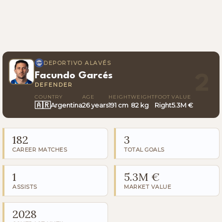
DEPORTIVO ALAVÉS
Facundo Garcés
2
DEFENDER
COUNTRY
AGE
HEIGHT
WEIGHT
FOOT
VALUE
🇦🇷
Argentina
26 years
191 cm
82 kg
Right
5.3M €
182
3
CAREER MATCHES
TOTAL GOALS
1
5.3M €
ASSISTS
MARKET VALUE
2028