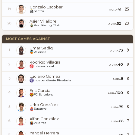
Gonzalo Escobar
25
41
19
AURA
Santos
Asier Villalibre
23
52
20
AURA
Real Racing Club
MOST GAMES AGAINST
Umar Sadiq
9
73
1
AURA
Valencia
Rodrigo Villagra
9
40
2
AURA
Internacional
Luciano Gómez
8
5
3
AURA
Independiente Rivadavia
Eric García
8
100
4
AURA
FC Barcelona
Urko González
8
75
5
AURA
Espanyol
Alfon González
7
66
6
AURA
Villarreal
Yangel Herrera