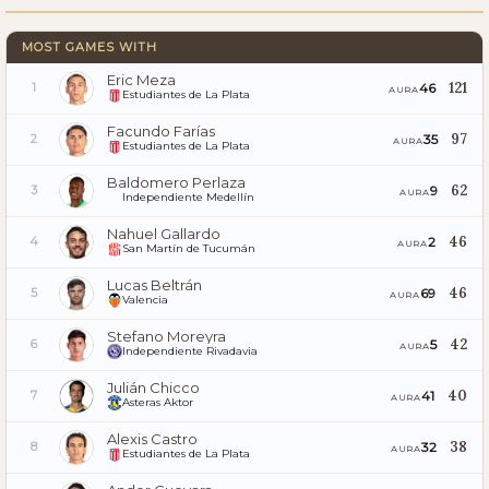
MOST GAMES WITH
Eric Meza
121
46
1
AURA
Estudiantes de La Plata
Facundo Farías
97
35
2
AURA
Estudiantes de La Plata
Baldomero Perlaza
62
9
3
AURA
Independiente Medellín
Nahuel Gallardo
46
2
4
AURA
San Martín de Tucumán
Lucas Beltrán
46
69
5
AURA
Valencia
Stefano Moreyra
42
5
6
AURA
Independiente Rivadavia
Julián Chicco
40
41
7
AURA
Asteras Aktor
Alexis Castro
38
32
8
AURA
Estudiantes de La Plata