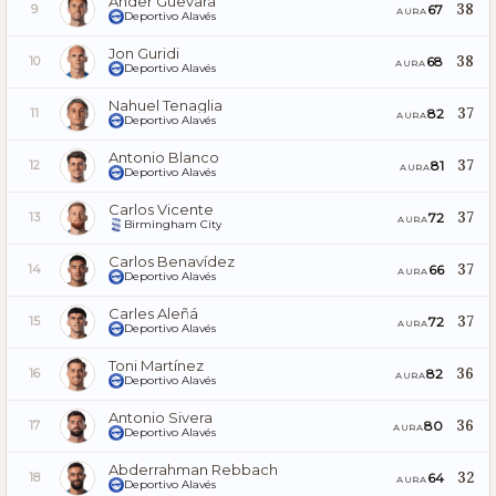
Ander Guevara
38
67
9
AURA
Deportivo Alavés
Jon Guridi
38
68
10
AURA
Deportivo Alavés
Nahuel Tenaglia
37
82
11
AURA
Deportivo Alavés
Antonio Blanco
37
81
12
AURA
Deportivo Alavés
Carlos Vicente
37
72
13
AURA
Birmingham City
Carlos Benavídez
37
66
14
AURA
Deportivo Alavés
Carles Aleñá
37
72
15
AURA
Deportivo Alavés
Toni Martínez
36
82
16
AURA
Deportivo Alavés
Antonio Sivera
36
80
17
AURA
Deportivo Alavés
Abderrahman Rebbach
32
64
18
AURA
Deportivo Alavés