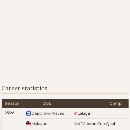
Career statistics
Season
Club
Comp.
25/26
Deportivo Alavés
LaLiga
Malaysia
AFC Asian Cup Qual.