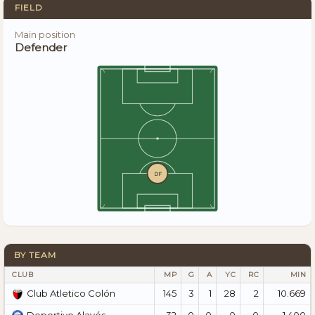
FIELD
Main position
Defender
DF
BY TEAM
CLUB
MP
G
A
YC
RC
MIN
145
3
1
28
2
10.669
Club Atletico Colón
32
0
0
0
0
1.400