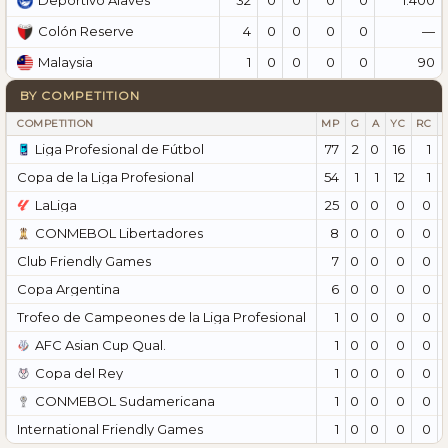
Deportivo Alavés
4
0
0
0
0
—
Colón Reserve
1
0
0
0
0
90
Malaysia
BY COMPETITION
COMPETITION
MP
G
A
YC
RC
Liga Profesional de Fútbol
77
2
0
16
1
Copa de la Liga Profesional
54
1
1
12
1
LaLiga
25
0
0
0
0
CONMEBOL Libertadores
8
0
0
0
0
Club Friendly Games
7
0
0
0
0
Copa Argentina
6
0
0
0
0
Trofeo de Campeones de la Liga Profesional
1
0
0
0
0
AFC Asian Cup Qual.
1
0
0
0
0
Copa del Rey
1
0
0
0
0
CONMEBOL Sudamericana
1
0
0
0
0
International Friendly Games
1
0
0
0
0