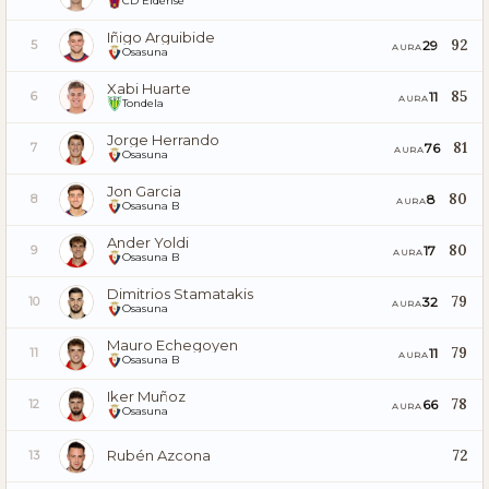
CD Eldense
Iñigo Arguibide
92
29
5
AURA
Osasuna
Xabi Huarte
85
11
6
AURA
Tondela
Jorge Herrando
81
76
7
AURA
Osasuna
Jon Garcia
80
8
8
AURA
Osasuna B
Ander Yoldi
80
17
9
AURA
Osasuna B
Dimitrios Stamatakis
79
32
10
AURA
Osasuna
Mauro Echegoyen
79
11
11
AURA
Osasuna B
Iker Muñoz
78
66
12
AURA
Osasuna
Rubén Azcona
72
13