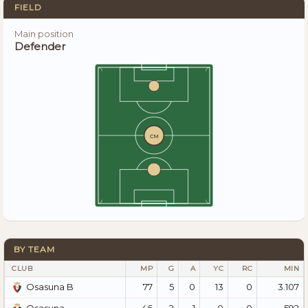
FIELD
Main position
Defender
CM
BY TEAM
CLUB
MP
G
A
YC
RC
MIN
77
5
0
13
0
3.107
Osasuna B
46
2
1
0
0
592