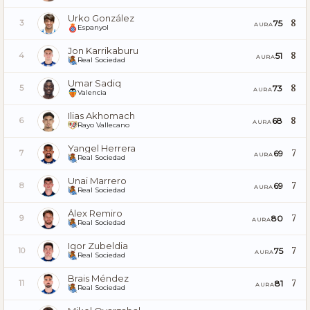
Urko González
8
75
3
AURA
Espanyol
Jon Karrikaburu
8
51
4
AURA
Real Sociedad
Umar Sadiq
8
73
5
AURA
Valencia
Ilias Akhomach
8
68
6
AURA
Rayo Vallecano
Yangel Herrera
7
69
7
AURA
Real Sociedad
Unai Marrero
7
69
8
AURA
Real Sociedad
Álex Remiro
7
80
9
AURA
Real Sociedad
Igor Zubeldia
7
75
10
AURA
Real Sociedad
Brais Méndez
7
81
11
AURA
Real Sociedad