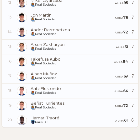
Mikel Oyarzabal
7
95
12
AURA
Real Sociedad
Jon Martin
7
76
13
AURA
Real Sociedad
Ander Barrenetxea
7
72
14
AURA
Real Sociedad
Arsen Zakharyan
7
51
15
AURA
Real Sociedad
Takefusa Kubo
7
84
16
AURA
Real Sociedad
Aihen Muñoz
7
69
17
AURA
Real Sociedad
Aritz Elustondo
7
64
18
AURA
Real Sociedad
Beñat Turrientes
7
72
19
AURA
Real Sociedad
Hamari Traoré
6
61
20
AURA
Paris FC