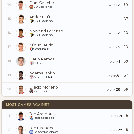
Dani Sancho
70
2
14
AURA
SD Logroñés
Ander Dufur
67
15
CD Tudelano
Nowend Lorenzo
63
2
16
AURA
CD Tudelano
Miguel Auria
63
3
17
AURA
Osasuna B
Dario Ramos
59
1
18
AURA
CD Izarra
Adama Boiro
57
61
19
AURA
Athletic Club
Diego Moreno
56
26
20
AURA
Zamora CF
MOST GAMES AGAINST
Jon Aramburu
9
71
1
AURA
Real Sociedad
Jon Pacheco
8
77
2
AURA
Deportivo Alavés