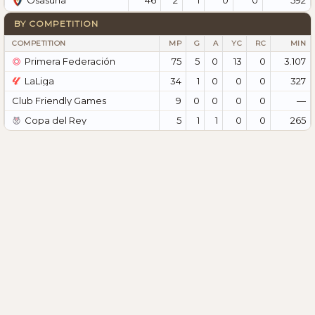
Osasuna
BY COMPETITION
COMPETITION
MP
G
A
YC
RC
MIN
Primera Federación
75
5
0
13
0
3.107
LaLiga
34
1
0
0
0
327
Club Friendly Games
9
0
0
0
0
—
Copa del Rey
5
1
1
0
0
265