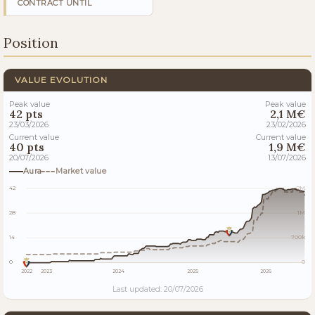
CONTRACT UNTIL
Position
VALUE EVOLUTION
Peak value
Peak value
42 pts
2,1 M€
23/03/2026
23/02/2026
Current value
Current value
40 pts
1,9 M€
20/07/2026
13/07/2026
Aura
Market value
42
2M
28
1M
14
700k
0
0
2022
2023
2024
2025
2026
Last updated: 20/07/2026