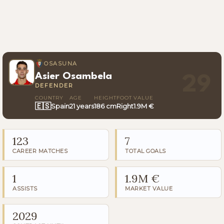
OSASUNA
Asier Osambela
29
DEFENDER
COUNTRY
AGE
HEIGHT
FOOT
VALUE
🇪🇸
Spain
21 years
186 cm
Right
1.9M €
123
7
CAREER MATCHES
TOTAL GOALS
1
1.9M €
ASSISTS
MARKET VALUE
2029