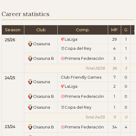
Career statistics
Season
Club
Comp.
MP
G
LaLiga
29
1
25/26
Osasuna
Copa del Rey
4
1
1
Osasuna B
Primera Federación
3
1
Total 25/26
36
3
1
Club Friendly Games
7
0
24/25
Osasuna
LaLiga
2
0
Osasuna B
Primera Federación
1
0
Osasuna
Copa del Rey
1
0
Total 24/25
11
0
23/24
Osasuna B
Primera Federación
34
4