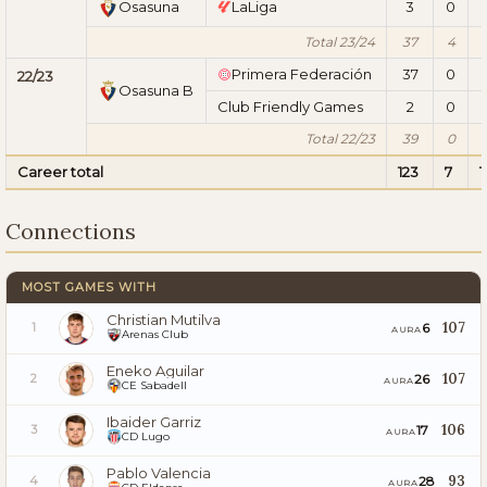
Osasuna
LaLiga
3
0
Total 23/24
37
4
Primera Federación
37
0
22/23
Osasuna B
Club Friendly Games
2
0
Total 22/23
39
0
Career total
123
7
1
Connections
MOST GAMES WITH
Christian Mutilva
107
6
1
AURA
Arenas Club
Eneko Aguilar
107
26
2
AURA
CE Sabadell
Ibaider Garriz
106
17
3
AURA
CD Lugo
Pablo Valencia
93
28
4
AURA