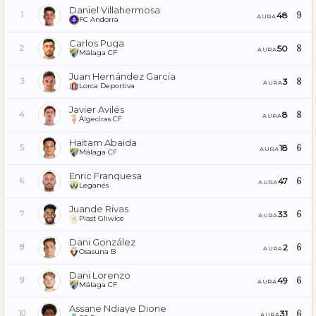
Daniel Villahermosa
9
48
1
AURA
FC Andorra
Carlos Puga
8
50
2
AURA
Málaga CF
Juan Hernández García
8
3
3
AURA
Lorca Deportiva
Javier Avilés
8
8
4
AURA
Algeciras CF
Haitam Abaida
6
18
5
AURA
Málaga CF
Enric Franquesa
6
47
6
AURA
Leganés
Juande Rivas
6
33
7
AURA
Piast Gliwice
Dani González
6
2
8
AURA
Osasuna B
Dani Lorenzo
6
49
9
AURA
Málaga CF
Assane Ndiaye Dione
6
31
10
AURA