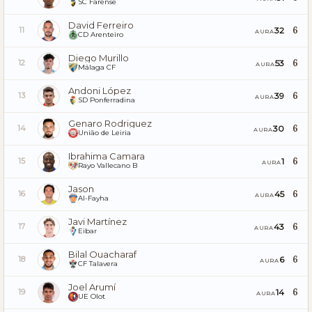
SC Farense
David Ferreiro
6
32
11
AURA
CD Arenteiro
Diego Murillo
6
53
12
AURA
Málaga CF
Andoni López
6
39
13
AURA
SD Ponferradina
Genaro Rodriguez
6
30
14
AURA
União de Leiria
Ibrahima Camara
6
1
15
AURA
Rayo Vallecano B
Jason
6
45
16
AURA
Al-Fayha
Javi Martínez
6
43
17
AURA
Eibar
Bilal Ouacharaf
6
6
18
AURA
CF Talavera
Joel Arumí
6
14
19
AURA
UE Olot