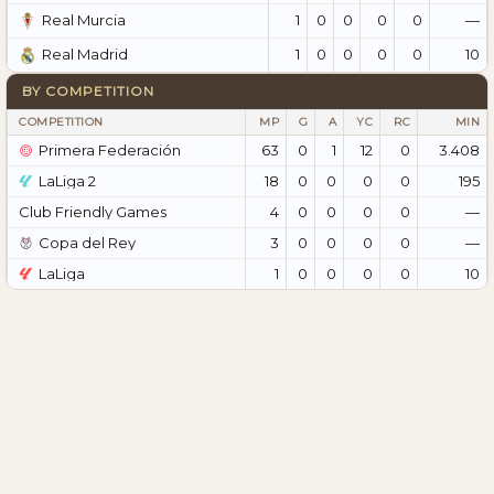
1
0
0
0
0
—
Real Murcia
1
0
0
0
0
10
Real Madrid
BY COMPETITION
COMPETITION
MP
G
A
YC
RC
MIN
Primera Federación
63
0
1
12
0
3.408
LaLiga 2
18
0
0
0
0
195
Club Friendly Games
4
0
0
0
0
—
Copa del Rey
3
0
0
0
0
—
LaLiga
1
0
0
0
0
10