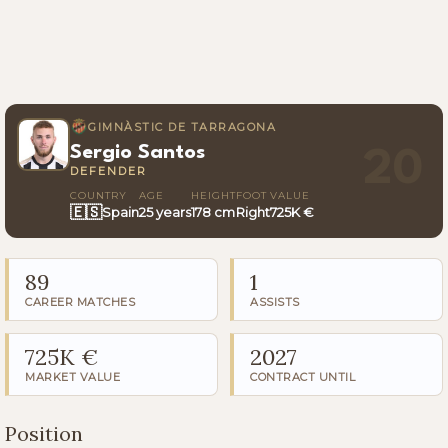
GIMNÀSTIC DE TARRAGONA
Sergio Santos
20
DEFENDER
COUNTRY
AGE
HEIGHT
FOOT
VALUE
🇪🇸
Spain
25 years
178 cm
Right
725K €
89
1
CAREER MATCHES
ASSISTS
725K €
2027
MARKET VALUE
CONTRACT UNTIL
Position