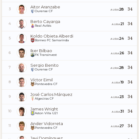
Aitor Aranzabe
34
28
3
AURA
Ourense CF
Berto Cayarga
34
21
4
AURA
Real Avilés
Koldo Obieta Alberdi
34
24
5
AURA
Borneo FC Samarinda
Iker Bilbao
34
26
6
AURA
FK Transinvest
Sergio Benito
34
28
7
AURA
Ourense CF
Víctor Eimil
34
19
8
AURA
Pontevedra CF
José Carlos Márquez
34
23
9
AURA
Algeciras CF
James Wright
34
31
10
AURA
Aston Villa U21
Ander Vidorreta
34
27
11
AURA
Pontevedra CF
Javi Domínguez