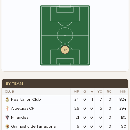
DF
BY TEAM
CLUB
MP
G
A
YC
RC
MIN
34
0
1
7
0
1.824
Real Unión Club
26
0
0
5
0
1.394
Algeciras CF
21
0
0
0
0
195
Mirandés
6
0
0
0
0
190
Gimnàstic de Tarragona