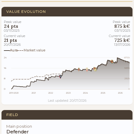
VALUE EVOLUTION
Peak value
Peak value
24 pts
875 k€
03/11/2025
03/11/2025
Current value
Current value
21 pts
725 k€
20/07/2026
13/07/2026
Aura
Market value
24
875k
16
583k
8
292k
0
0
2019
2020
2021
2022
2023
2024
2025
2026
Last updated: 20/07/2026
FIELD
Main position
Defender