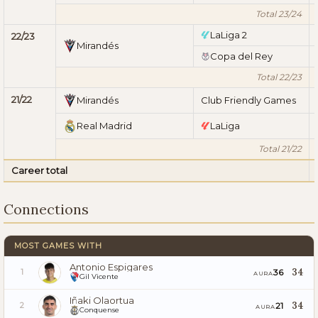
Total 23/24
LaLiga 2
22/23
Mirandés
Copa del Rey
Total 22/23
21/22
Mirandés
Club Friendly Games
Real Madrid
LaLiga
Total 21/22
Career total
Connections
MOST GAMES WITH
Antonio Espigares
34
36
1
AURA
Gil Vicente
Iñaki Olaortua
34
21
2
AURA
Conquense