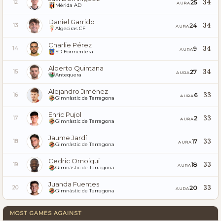
34
25
12
AURA
Mérida AD
Daniel Garrido
34
24
13
AURA
Algeciras CF
Charlie Pérez
34
9
14
AURA
SD Formentera
Alberto Quintana
34
27
15
AURA
Antequera
Alejandro Jiménez
33
6
16
AURA
Gimnàstic de Tarragona
Enric Pujol
33
2
17
AURA
Gimnàstic de Tarragona
Jaume Jardí
33
17
18
AURA
Gimnàstic de Tarragona
Cedric Omoigui
33
18
19
AURA
Gimnàstic de Tarragona
Juanda Fuentes
33
20
20
AURA
Gimnàstic de Tarragona
MOST GAMES AGAINST