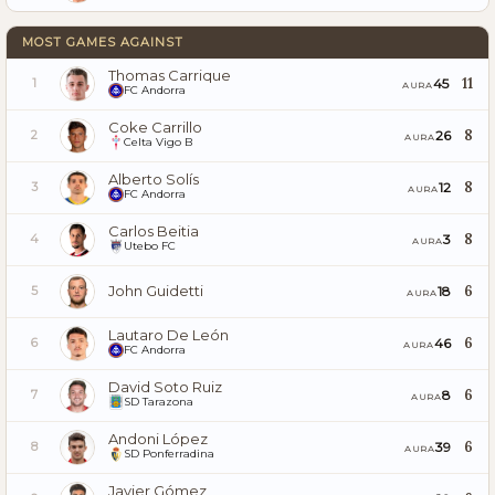
MOST GAMES AGAINST
Thomas Carrique
11
45
1
AURA
FC Andorra
Coke Carrillo
8
26
2
AURA
Celta Vigo B
Alberto Solís
8
12
3
AURA
FC Andorra
Carlos Beitia
8
3
4
AURA
Utebo FC
John Guidetti
6
18
5
AURA
Lautaro De León
6
46
6
AURA
FC Andorra
David Soto Ruiz
6
8
7
AURA
SD Tarazona
Andoni López
6
39
8
AURA
SD Ponferradina
Javier Gómez