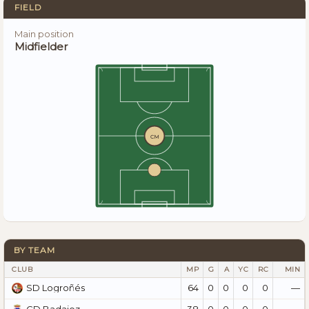
FIELD
Main position
Midfielder
CM
BY TEAM
CLUB
MP
G
A
YC
RC
MIN
64
0
0
0
0
—
SD Logroñés
38
0
0
0
0
—