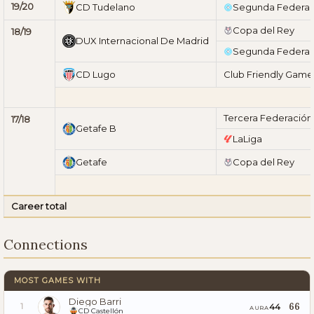
19/20
CD Tudelano
Segunda Federac
Copa del Rey
18/19
DUX Internacional De Madrid
Segunda Federac
CD Lugo
Club Friendly Game
Tercera Federación
17/18
Getafe B
LaLiga
Getafe
Copa del Rey
Career total
Connections
MOST GAMES WITH
Diego Barri
66
44
1
AURA
CD Castellón