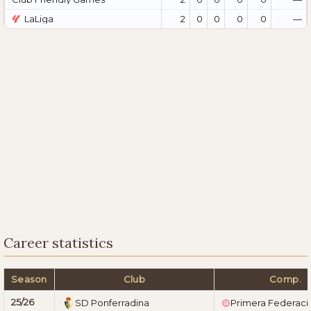
LaLiga
2
0
0
0
0
—
Career statistics
Season
Club
Comp.
25/26
SD Ponferradina
Primera Federaci