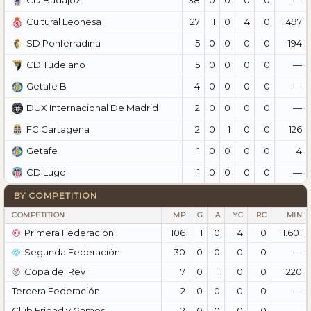
CD Badajoz
27
1
0
4
0
1.497
Cultural Leonesa
5
0
0
0
0
194
SD Ponferradina
5
0
0
0
0
—
CD Tudelano
4
0
0
0
0
—
Getafe B
2
0
0
0
0
—
DUX Internacional De Madrid
2
0
1
0
0
126
FC Cartagena
1
0
0
0
0
4
Getafe
1
0
0
0
0
—
CD Lugo
BY COMPETITION
COMPETITION
MP
G
A
YC
RC
MIN
Primera Federación
106
1
0
4
0
1.601
Segunda Federación
30
0
0
0
0
—
Copa del Rey
7
0
1
0
0
220
Tercera Federación
2
0
0
0
0
—
Club Friendly Games
2
0
0
0
0
—