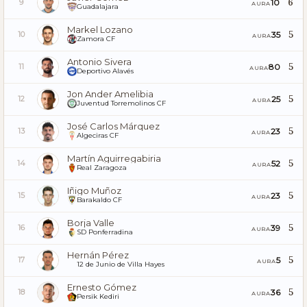
6
10
9
AURA
Guadalajara
Markel Lozano
5
35
10
AURA
Zamora CF
Antonio Sivera
5
80
11
AURA
Deportivo Alavés
Jon Ander Amelibia
5
25
12
AURA
Juventud Torremolinos CF
José Carlos Márquez
5
23
13
AURA
Algeciras CF
Martín Aguirregabiria
5
52
14
AURA
Real Zaragoza
Iñigo Muñoz
5
23
15
AURA
Barakaldo CF
Borja Valle
5
39
16
AURA
SD Ponferradina
Hernán Pérez
5
5
17
AURA
12 de Junio de Villa Hayes
Ernesto Gómez
5
36
18
AURA
Persik Kediri