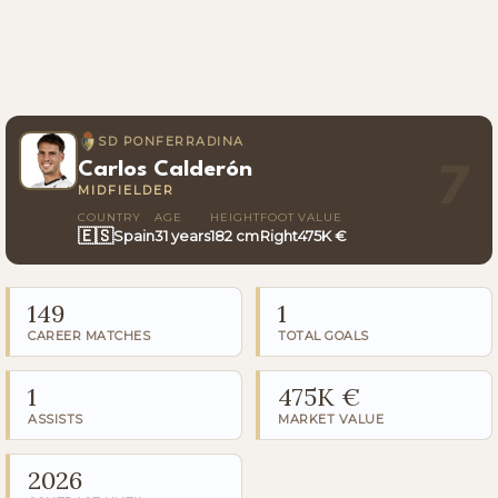
SD PONFERRADINA
Carlos Calderón
7
MIDFIELDER
COUNTRY
AGE
HEIGHT
FOOT
VALUE
🇪🇸
Spain
31 years
182 cm
Right
475K €
149
1
CAREER MATCHES
TOTAL GOALS
1
475K €
ASSISTS
MARKET VALUE
2026