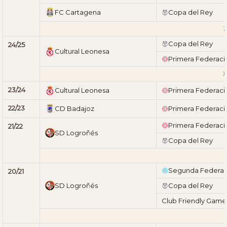
FC Cartagena
Copa del Rey
T
Copa del Rey
24/25
Cultural Leonesa
Primera Federaci
T
23/24
Cultural Leonesa
Primera Federaci
22/23
CD Badajoz
Primera Federaci
Primera Federaci
21/22
SD Logroñés
Copa del Rey
T
Segunda Federac
20/21
SD Logroñés
Copa del Rey
Club Friendly Game
T