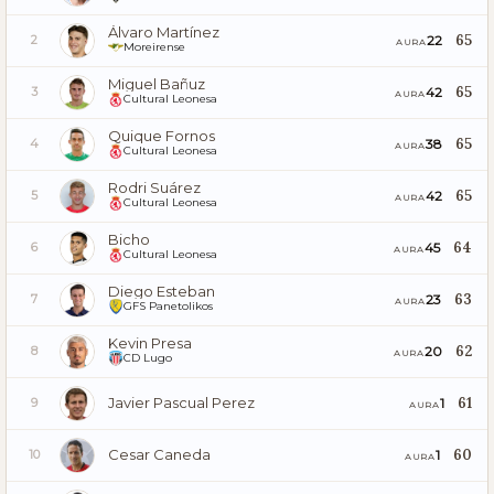
Álvaro Martínez
65
22
2
AURA
Moreirense
Miguel Bañuz
65
42
3
AURA
Cultural Leonesa
Quique Fornos
65
38
4
AURA
Cultural Leonesa
Rodri Suárez
65
42
5
AURA
Cultural Leonesa
Bicho
64
45
6
AURA
Cultural Leonesa
Diego Esteban
63
23
7
AURA
GFS Panetolikos
Kevin Presa
62
20
8
AURA
CD Lugo
Javier Pascual Perez
61
1
9
AURA
Cesar Caneda
60
1
10
AURA