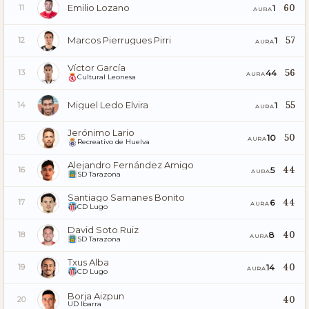
Emilio Lozano
60
1
11
AURA
Marcos Pierrugues Pirri
57
1
12
AURA
Víctor García
56
44
13
AURA
Cultural Leonesa
Miguel Ledo Elvira
55
1
14
AURA
Jerónimo Lario
50
10
15
AURA
Recreativo de Huelva
Alejandro Fernández Amigo
44
5
16
AURA
SD Tarazona
Santiago Samanes Bonito
44
6
17
AURA
CD Lugo
David Soto Ruiz
40
8
18
AURA
SD Tarazona
Txus Alba
40
14
19
AURA
CD Lugo
Borja Aizpun
40
20
UD Ibarra